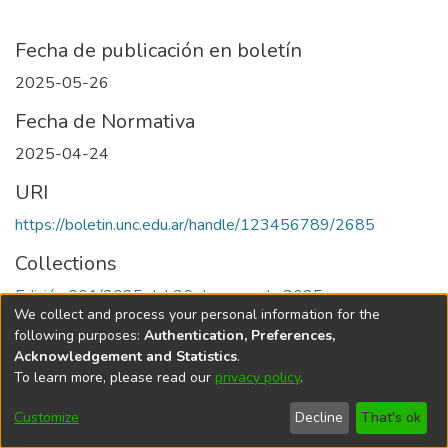
Fecha de publicación en boletín
2025-05-26
Fecha de Normativa
2025-04-24
URI
https://boletin.unc.edu.ar/handle/123456789/2685
Collections
Edición 001/2025 del 26 de mayo de 2025
We collect and process your personal information for the
following purposes:
Authentication, Preferences,
Acknowledgement and Statistics
.
To learn more, please read our
privacy policy
.
Universidad Nacional de Córdoba
Customize
Decline
That's ok