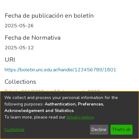
Fecha de publicación en boletín
2025-05-26
Fecha de Normativa
2025-05-12
URI
https://boletin.unc.edu.ar/handle/123456789/1801
Collections
Edición 001/2025 del 26 de mayo de 2025
We collect and process your personal information for the
following purposes:
Authentication, Preferences,
Acknowledgement and Statistics
.
To learn more, please read our
privacy policy
.
Universidad Nacional de Córdoba
Customize
Decline
That's ok