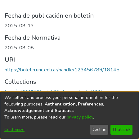
Fecha de publicación en boletín
2025-08-13
Fecha de Normativa
2025-08-08
URI
https://boletin.unc.edu.ar/handle/123456789/18145
Collections
Edición 033/2025 del 13 de agosto de 2025
We collect and process your personal information for the
following purposes:
Authentication, Preferences,
Acknowledgement and Statistics
.
To learn more, please read our
privacy policy
.
Universidad Nacional de Córdoba
Customize
Decline
That's ok