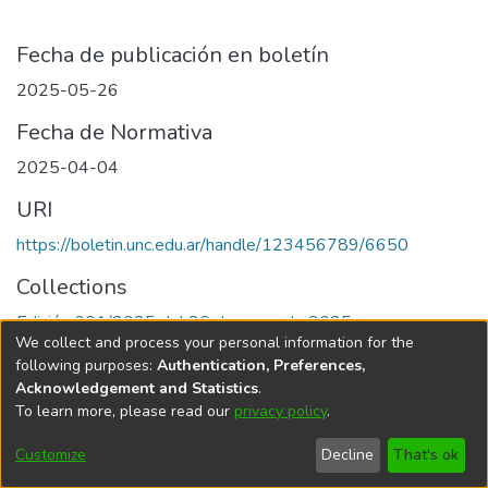
Fecha de publicación en boletín
2025-05-26
Fecha de Normativa
2025-04-04
URI
https://boletin.unc.edu.ar/handle/123456789/6650
Collections
Edición 001/2025 del 26 de mayo de 2025
We collect and process your personal information for the
following purposes:
Authentication, Preferences,
Acknowledgement and Statistics
.
To learn more, please read our
privacy policy
.
Universidad Nacional de Córdoba
Customize
Decline
That's ok