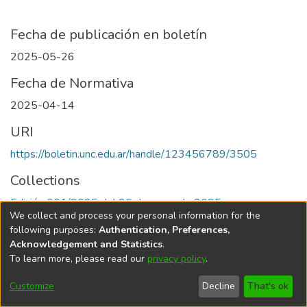
Fecha de publicación en boletín
2025-05-26
Fecha de Normativa
2025-04-14
URI
https://boletin.unc.edu.ar/handle/123456789/3505
Collections
Edición 001/2025 del 26 de mayo de 2025
We collect and process your personal information for the
following purposes:
Authentication, Preferences,
Acknowledgement and Statistics
.
To learn more, please read our
privacy policy
.
Universidad Nacional de Córdoba
Customize
Decline
That's ok