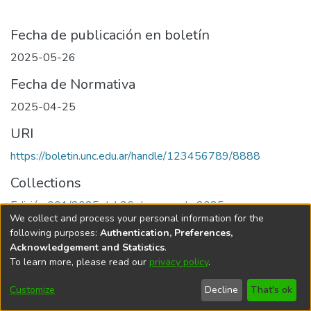
Fecha de publicación en boletín
2025-05-26
Fecha de Normativa
2025-04-25
URI
https://boletin.unc.edu.ar/handle/123456789/8888
Collections
Edición 001/2025 del 26 de mayo de 2025
We collect and process your personal information for the
following purposes:
Authentication, Preferences,
Acknowledgement and Statistics
.
To learn more, please read our
privacy policy
.
Universidad Nacional de Córdoba
Customize
Decline
That's ok