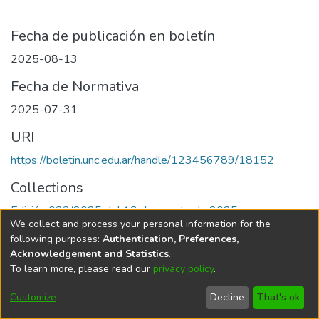
Fecha de publicación en boletín
2025-08-13
Fecha de Normativa
2025-07-31
URI
https://boletin.unc.edu.ar/handle/123456789/18152
Collections
Edición 033/2025 del 13 de agosto de 2025
We collect and process your personal information for the
following purposes:
Authentication, Preferences,
Acknowledgement and Statistics
.
To learn more, please read our
privacy policy
.
Universidad Nacional de Córdoba
Customize
Decline
That's ok