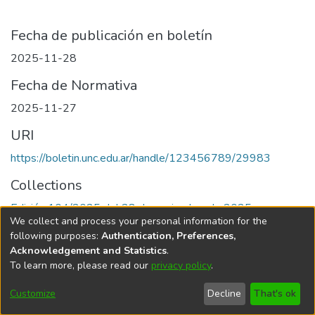
Fecha de publicación en boletín
2025-11-28
Fecha de Normativa
2025-11-27
URI
https://boletin.unc.edu.ar/handle/123456789/29983
Collections
Edición 104/2025 del 28 de noviembre de 2025
We collect and process your personal information for the
following purposes:
Authentication, Preferences,
Acknowledgement and Statistics
.
To learn more, please read our
privacy policy
.
Universidad Nacional de Córdoba
Customize
Decline
That's ok