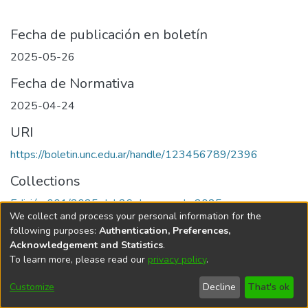
Fecha de publicación en boletín
2025-05-26
Fecha de Normativa
2025-04-24
URI
https://boletin.unc.edu.ar/handle/123456789/2396
Collections
Edición 001/2025 del 26 de mayo de 2025
We collect and process your personal information for the
following purposes:
Authentication, Preferences,
Acknowledgement and Statistics
.
To learn more, please read our
privacy policy
.
Universidad Nacional de Córdoba
Customize
Decline
That's ok