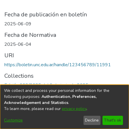
Fecha de publicación en boletín
2025-06-09
Fecha de Normativa
2025-06-04
URI
https://boletin.unc.edu.ar/handle/123456789/11991
Collections
Edición 003/2025 del 9 de junio de 2025
We collect and process your personal information for the
following purposes:
Authentication, Preferences,
Acknowledgement and Statistics
.
To learn more, please read our
privacy policy
.
Universidad Nacional de Córdoba
Customize
Decline
That's ok