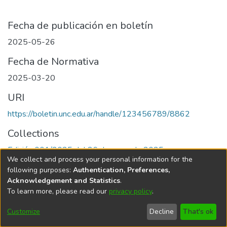
Fecha de publicación en boletín
2025-05-26
Fecha de Normativa
2025-03-20
URI
https://boletin.unc.edu.ar/handle/123456789/8862
Collections
Edición 001/2025 del 26 de mayo de 2025
We collect and process your personal information for the
following purposes:
Authentication, Preferences,
Acknowledgement and Statistics
.
To learn more, please read our
privacy policy
.
Universidad Nacional de Córdoba
Customize
Decline
That's ok