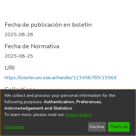
Fecha de publicación en boletín
2025-08-28
Fecha de Normativa
2025-08-25
URI
https://boletin.unc.edu.ar/handle/123456789/19966
Collections
We collect and process your personal information for the
Edición 043/2025 del 28 de agosto de 2025
following purposes:
Authentication, Preferences,
Acknowledgement and Statistics
.
To learn more, please read our
privacy policy
.
Universidad Nacional de Córdoba
Customize
Decline
That's ok