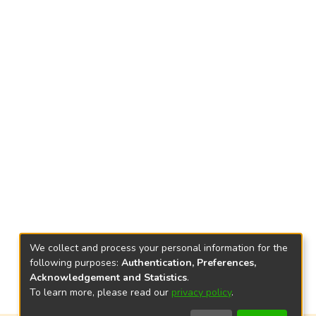
We collect and process your personal information for the
following purposes:
Authentication, Preferences,
Acknowledgement and Statistics
.
To learn more, please read our
privacy policy
.