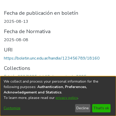
Fecha de publicación en boletín
2025-08-13
Fecha de Normativa
2025-08-08
URI
https://boletin.unc.edu.ar/handle/123456789/18160
Collections
Edición 033/2025 del 13 de agosto de 2025
We collect and process your personal information for the
following purposes:
Authentication, Preferences,
Acknowledgement and Statistics
.
To learn more, please read our
privacy policy
.
Universidad Nacional de Córdoba
Customize
Decline
That's ok