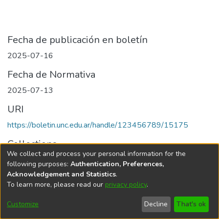
Fecha de publicación en boletín
2025-07-16
Fecha de Normativa
2025-07-13
URI
https://boletin.unc.edu.ar/handle/123456789/15175
Collections
We collect and process your personal information for the
Edición 013/2025 del 16 de julio de 2025
following purposes:
Authentication, Preferences,
Acknowledgement and Statistics
.
To learn more, please read our
privacy policy
.
Universidad Nacional de Córdoba
Customize
Decline
That's ok