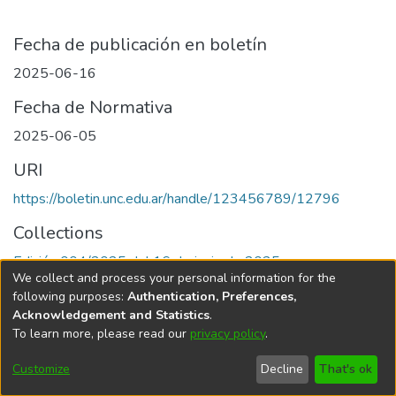
Fecha de publicación en boletín
2025-06-16
Fecha de Normativa
2025-06-05
URI
https://boletin.unc.edu.ar/handle/123456789/12796
Collections
Edición 004/2025 del 16 de junio de 2025
We collect and process your personal information for the
following purposes:
Authentication, Preferences,
Acknowledgement and Statistics
.
To learn more, please read our
privacy policy
.
Universidad Nacional de Córdoba
Customize
Decline
That's ok