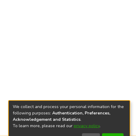
We collect and process your personal information for the
following purposes:
Authentication, Preferences,
Acknowledgement and Statistics
.
To learn more, please read our
privacy policy
.