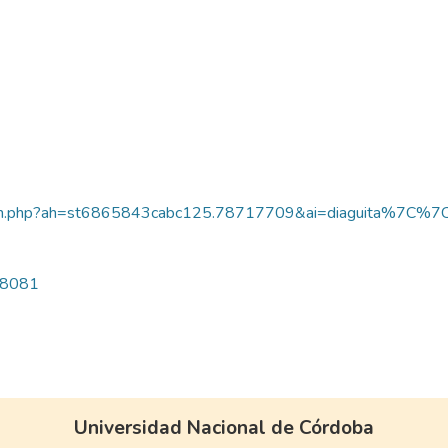
/aplicacion.php?ah=st6865843cabc125.78717709&ai=diaguita%
/18081
Universidad Nacional de Córdoba