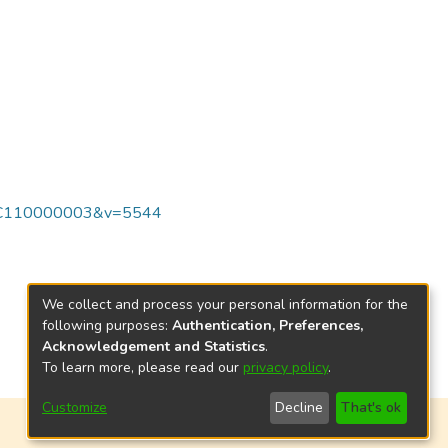
7C%7C110000003&v=5544
We collect and process your personal information for the
following purposes:
Authentication, Preferences,
Acknowledgement and Statistics
.
To learn more, please read our
privacy policy
.
Customize
Decline
That's ok