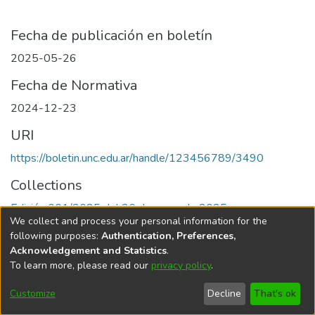
Fecha de publicación en boletín
2025-05-26
Fecha de Normativa
2024-12-23
URI
https://boletin.unc.edu.ar/handle/123456789/3490
Collections
Edición 001/2025 del 26 de mayo de 2025
We collect and process your personal information for the
following purposes:
Authentication, Preferences,
Acknowledgement and Statistics
.
To learn more, please read our
privacy policy
.
Universidad Nacional de Córdoba
Customize
Decline
That's ok