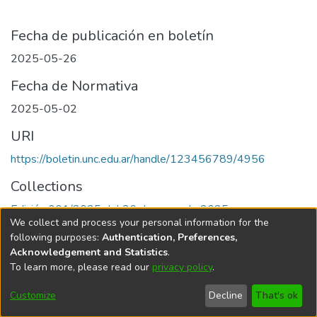
Fecha de publicación en boletín
2025-05-26
Fecha de Normativa
2025-05-02
URI
https://boletin.unc.edu.ar/handle/123456789/4956
Collections
Edición 001/2025 del 26 de mayo de 2025
We collect and process your personal information for the
following purposes:
Authentication, Preferences,
Acknowledgement and Statistics
.
To learn more, please read our
privacy policy
.
Universidad Nacional de Córdoba
Customize
Decline
That's ok