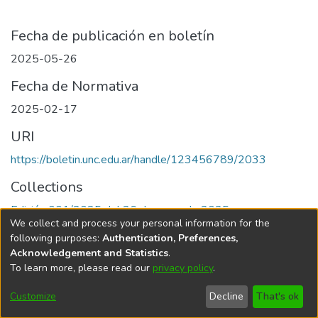
Fecha de publicación en boletín
2025-05-26
Fecha de Normativa
2025-02-17
URI
https://boletin.unc.edu.ar/handle/123456789/2033
Collections
Edición 001/2025 del 26 de mayo de 2025
We collect and process your personal information for the
following purposes:
Authentication, Preferences,
Acknowledgement and Statistics
.
To learn more, please read our
privacy policy
.
Universidad Nacional de Córdoba
Customize
Decline
That's ok