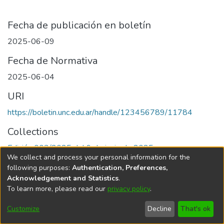
Fecha de publicación en boletín
2025-06-09
Fecha de Normativa
2025-06-04
URI
https://boletin.unc.edu.ar/handle/123456789/11784
Collections
Edición 003/2025 del 9 de junio de 2025
We collect and process your personal information for the
following purposes:
Authentication, Preferences,
Acknowledgement and Statistics
.
To learn more, please read our
privacy policy
.
Universidad Nacional de Córdoba
Customize
Decline
That's ok