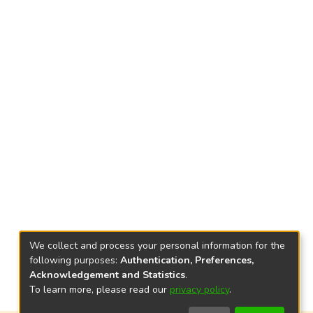
We collect and process your personal information for the
following purposes:
Authentication, Preferences,
Acknowledgement and Statistics
.
To learn more, please read our
privacy policy
.