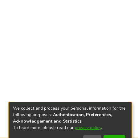
We collect and process your personal information for the
following purposes:
Authentication, Preferences,
Acknowledgement and Statistics
.
To learn more, please read our
privacy policy
.