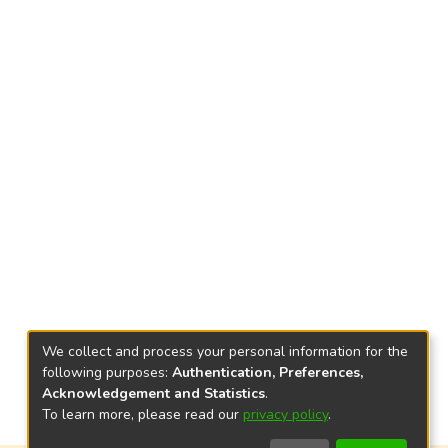
We collect and process your personal information for the
following purposes:
Authentication, Preferences,
Acknowledgement and Statistics
.
To learn more, please read our
privacy policy
.