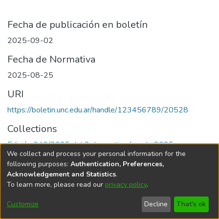
Fecha de publicación en boletín
2025-09-02
Fecha de Normativa
2025-08-25
URI
https://boletin.unc.edu.ar/handle/123456789/20528
Collections
Edición 046/2025 del 2 de septiembre de 2025
We collect and process your personal information for the
following purposes:
Authentication, Preferences,
Acknowledgement and Statistics
.
To learn more, please read our
privacy policy
.
Universidad Nacional de Córdoba
Customize
Decline
That's ok