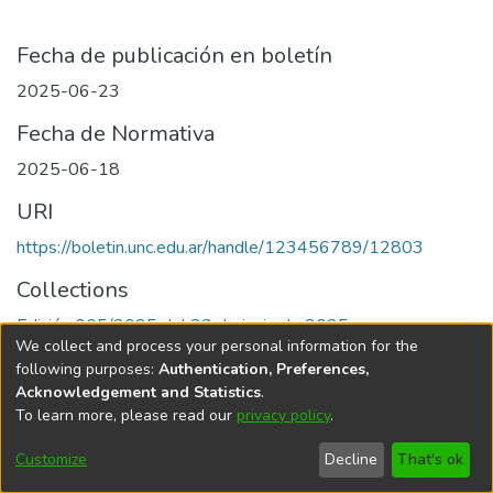
Fecha de publicación en boletín
2025-06-23
Fecha de Normativa
2025-06-18
URI
https://boletin.unc.edu.ar/handle/123456789/12803
Collections
Edición 005/2025 del 23 de junio de 2025
We collect and process your personal information for the
following purposes:
Authentication, Preferences,
Acknowledgement and Statistics
.
To learn more, please read our
privacy policy
.
Universidad Nacional de Córdoba
Customize
Decline
That's ok