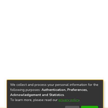
We collect and process your personal information for the
following purposes:
Authentication, Preferences,
Acknowledgement and Statistics
.
To learn more, please read our
privacy policy
.