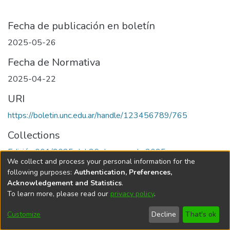
Fecha de publicación en boletín
2025-05-26
Fecha de Normativa
2025-04-22
URI
https://boletin.unc.edu.ar/handle/123456789/765
Collections
Edición 001/2025 del 26 de mayo de 2025
We collect and process your personal information for the
following purposes:
Authentication, Preferences,
Acknowledgement and Statistics
.
To learn more, please read our
privacy policy
.
Universidad Nacional de Córdoba
Customize
Decline
That's ok