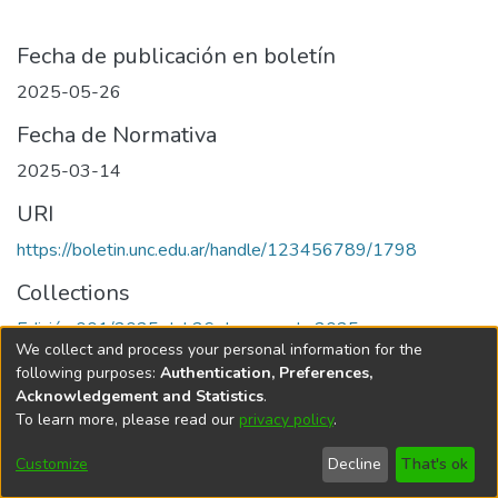
Fecha de publicación en boletín
2025-05-26
Fecha de Normativa
2025-03-14
URI
https://boletin.unc.edu.ar/handle/123456789/1798
Collections
Edición 001/2025 del 26 de mayo de 2025
We collect and process your personal information for the
following purposes:
Authentication, Preferences,
Acknowledgement and Statistics
.
To learn more, please read our
privacy policy
.
Universidad Nacional de Córdoba
Customize
Decline
That's ok