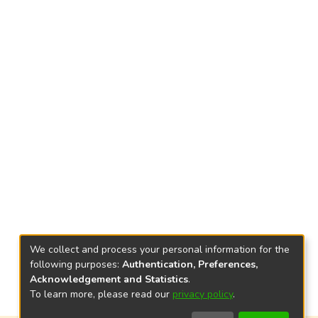
We collect and process your personal information for the
following purposes:
Authentication, Preferences,
Acknowledgement and Statistics
.
To learn more, please read our
privacy policy
.