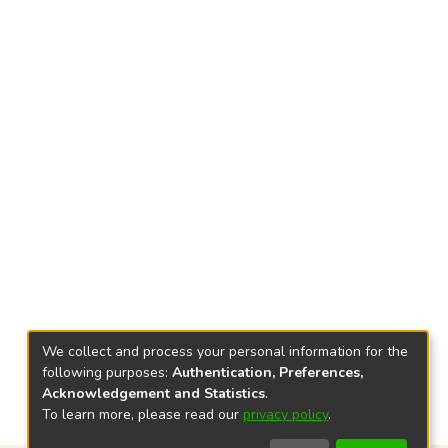
We collect and process your personal information for the
following purposes:
Authentication, Preferences,
Acknowledgement and Statistics
.
To learn more, please read our
privacy policy
.