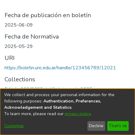
Fecha de publicación en boletín
2025-06-09
Fecha de Normativa
2025-05-29
URI
https://boletin.unc.edu.ar/handle/123456789/12021
Collections
Edición 003/2025 del 9 de junio de 2025
We collect and process your personal information for the
following purposes:
Authentication, Preferences,
Acknowledgement and Statistics
.
To learn more, please read our
privacy policy
.
Universidad Nacional de Córdoba
Customize
Decline
That's ok