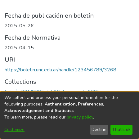
Fecha de publicación en boletín
2025-05-26
Fecha de Normativa
2025-04-15
URI
https://boletin.unc.edu.ar/handle/123456789/3268
Collections
Edición 001/2025 del 26 de mayo de 2025
We collect and process your personal information for the
following purposes:
Authentication, Preferences,
Acknowledgement and Statistics
.
To learn more, please read our
privacy policy
.
Universidad Nacional de Córdoba
Customize
Decline
That's ok