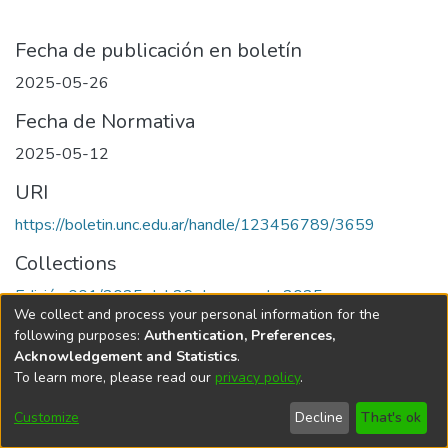
Fecha de publicación en boletín
2025-05-26
Fecha de Normativa
2025-05-12
URI
https://boletin.unc.edu.ar/handle/123456789/3659
Collections
Edición 001/2025 del 26 de mayo de 2025
We collect and process your personal information for the
following purposes:
Authentication, Preferences,
Acknowledgement and Statistics
.
To learn more, please read our
privacy policy
.
Universidad Nacional de Córdoba
Customize
Decline
That's ok