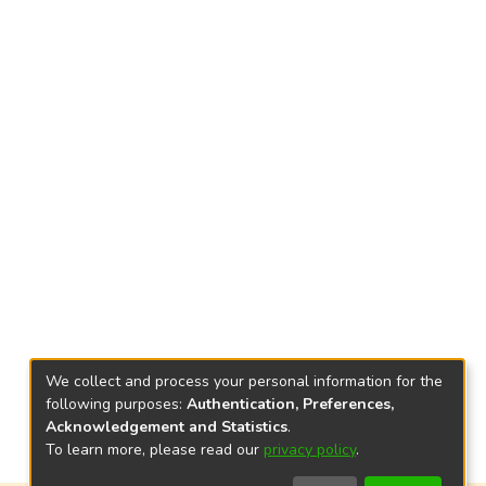
We collect and process your personal information for the
following purposes:
Authentication, Preferences,
Acknowledgement and Statistics
.
To learn more, please read our
privacy policy
.