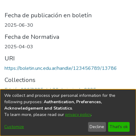
Fecha de publicación en boletín
2025-06-30
Fecha de Normativa
2025-04-03
URI
https://boletin.unc.edu.ar/handle/123456789/13786
Collections
Edición 006/2025 del 30 de junio de 2025
We collect and process your personal information for the
following purposes:
Authentication, Preferences,
Acknowledgement and Statistics
.
To learn more, please read our
privacy policy
.
Universidad Nacional de Córdoba
Customize
Decline
That's ok