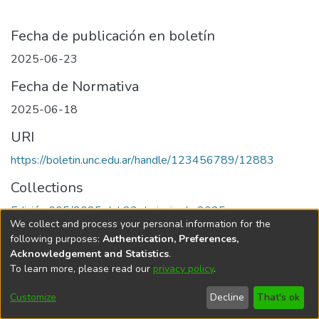
Fecha de publicación en boletín
2025-06-23
Fecha de Normativa
2025-06-18
URI
https://boletin.unc.edu.ar/handle/123456789/12883
Collections
Edición 005/2025 del 23 de junio de 2025
We collect and process your personal information for the
following purposes:
Authentication, Preferences,
Acknowledgement and Statistics
.
To learn more, please read our
privacy policy
.
Universidad Nacional de Córdoba
Customize
Decline
That's ok