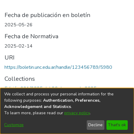
Fecha de publicación en boletín
2025-05-26
Fecha de Normativa
2025-02-14
URI
https://boletin.unc.edu.ar/handle/123456789/5980
Collections
Edición 001/2025 del 26 de mayo de 2025
We collect and process your personal information for the
following purposes:
Authentication, Preferences,
Acknowledgement and Statistics
.
To learn more, please read our
privacy policy
.
Universidad Nacional de Córdoba
Customize
Decline
That's ok