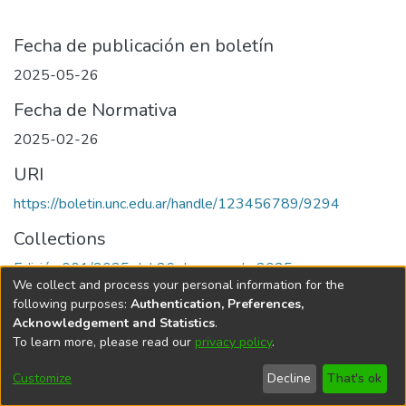
Fecha de publicación en boletín
2025-05-26
Fecha de Normativa
2025-02-26
URI
https://boletin.unc.edu.ar/handle/123456789/9294
Collections
Edición 001/2025 del 26 de mayo de 2025
We collect and process your personal information for the
following purposes:
Authentication, Preferences,
Acknowledgement and Statistics
.
To learn more, please read our
privacy policy
.
Universidad Nacional de Córdoba
Customize
Decline
That's ok