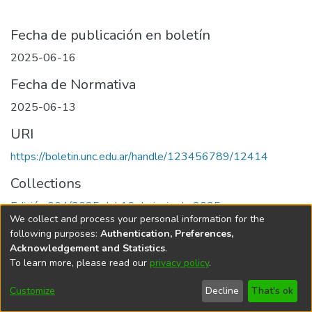
Fecha de publicación en boletín
2025-06-16
Fecha de Normativa
2025-06-13
URI
https://boletin.unc.edu.ar/handle/123456789/12414
Collections
Edición 004/2025 del 16 de junio de 2025
We collect and process your personal information for the
following purposes:
Authentication, Preferences,
Acknowledgement and Statistics
.
To learn more, please read our
privacy policy
.
Universidad Nacional de Córdoba
Customize
Decline
That's ok