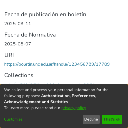
Fecha de publicación en boletín
2025-08-11
Fecha de Normativa
2025-08-07
URI
https://boletin.unc.edu.ar/handle/123456789/17789
Collections
Edición 031/2025 del 11 de agosto de 2025
We collect and process your personal information for the
following purposes:
Authentication, Preferences,
Acknowledgement and Statistics
.
To learn more, please read our
privacy policy
.
Universidad Nacional de Córdoba
Customize
Decline
That's ok