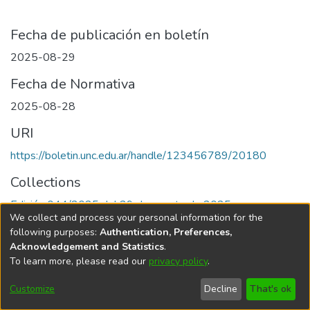
Fecha de publicación en boletín
2025-08-29
Fecha de Normativa
2025-08-28
URI
https://boletin.unc.edu.ar/handle/123456789/20180
Collections
Edición 044/2025 del 29 de agosto de 2025
We collect and process your personal information for the
following purposes:
Authentication, Preferences,
Acknowledgement and Statistics
.
To learn more, please read our
privacy policy
.
Universidad Nacional de Córdoba
Customize
Decline
That's ok