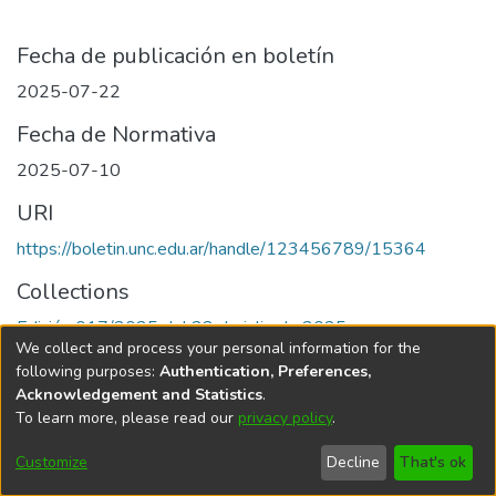
Fecha de publicación en boletín
2025-07-22
Fecha de Normativa
2025-07-10
URI
https://boletin.unc.edu.ar/handle/123456789/15364
Collections
Edición 017/2025 del 22 de julio de 2025
We collect and process your personal information for the
following purposes:
Authentication, Preferences,
Acknowledgement and Statistics
.
To learn more, please read our
privacy policy
.
Universidad Nacional de Córdoba
Customize
Decline
That's ok