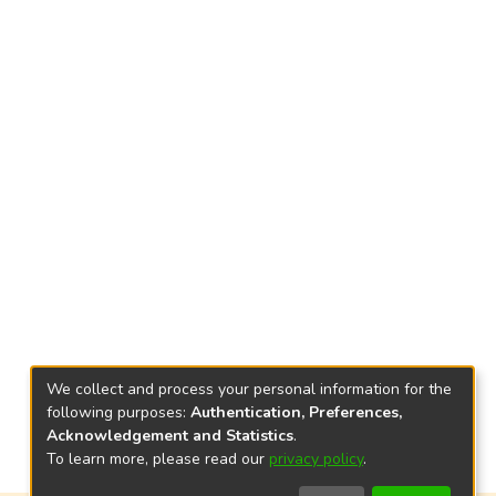
We collect and process your personal information for the
following purposes:
Authentication, Preferences,
Acknowledgement and Statistics
.
To learn more, please read our
privacy policy
.