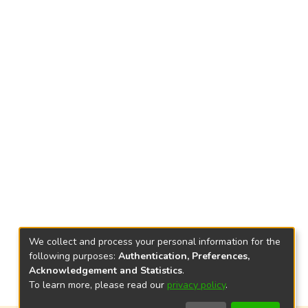
We collect and process your personal information for the
following purposes:
Authentication, Preferences,
Acknowledgement and Statistics
.
To learn more, please read our
privacy policy
.