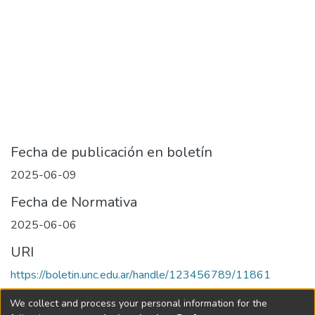
Fecha de publicación en boletín
2025-06-09
Fecha de Normativa
2025-06-06
URI
https://boletin.unc.edu.ar/handle/123456789/11861
Collections
We collect and process your personal information for the