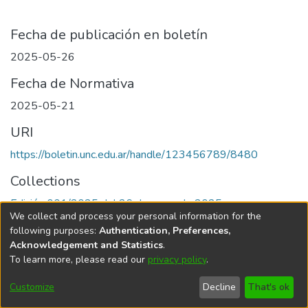
Fecha de publicación en boletín
2025-05-26
Fecha de Normativa
2025-05-21
URI
https://boletin.unc.edu.ar/handle/123456789/8480
Collections
Edición 001/2025 del 26 de mayo de 2025
We collect and process your personal information for the
following purposes:
Authentication, Preferences,
Acknowledgement and Statistics
.
To learn more, please read our
privacy policy
.
Universidad Nacional de Córdoba
Customize
Decline
That's ok