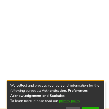
We collect and process your personal information for the
following purposes:
Authentication, Preferences,
Acknowledgement and Statistics
.
To learn more, please read our
privacy policy
.