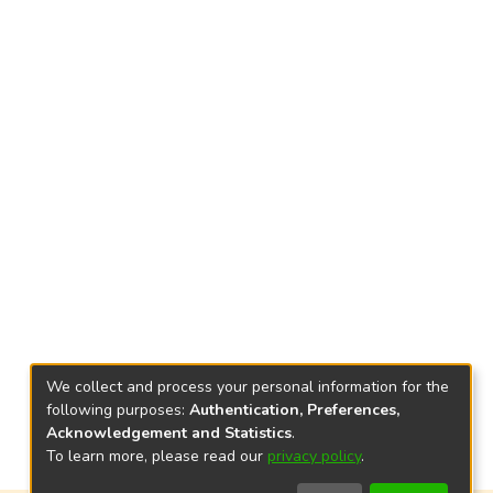
We collect and process your personal information for the
following purposes:
Authentication, Preferences,
Acknowledgement and Statistics
.
To learn more, please read our
privacy policy
.